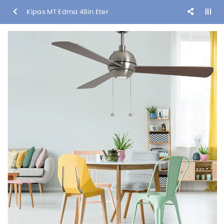
Kipas MT Edma 48in Eter