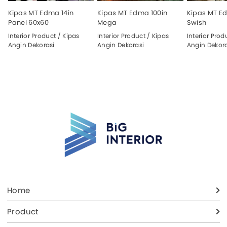
Kipas MT Edma 14in
Kipas MT Edma 100in
Kipas MT E
Panel 60x60
Mega
Swish
Interior Product / Kipas
Interior Product / Kipas
Interior Prod
Angin Dekorasi
Angin Dekorasi
Angin Dekora
Home
Product