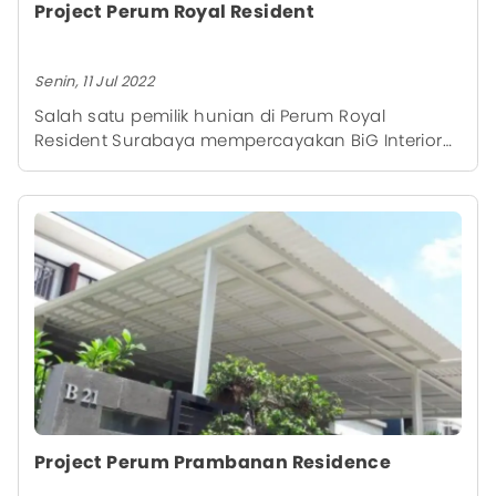
Project Perum Royal Resident
Senin, 11 Jul 2022
Salah satu pemilik hunian di Perum Royal
Resident Surabaya mempercayakan BiG Interior
untuk mempercantik pintu dengan produk
berkualitas yaitu Pintu Exona. Pintu exona ini
dijadikan sebagai pelindung dari nyamuk atau
serangga lain dan juga menambah fungsi
keamanan pada area pintu.
Project Perum Prambanan Residence