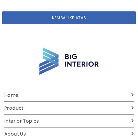
produk curtain dari Onna.
KEMBALI KE ATAS
Home
Product
Interior Topics
About Us