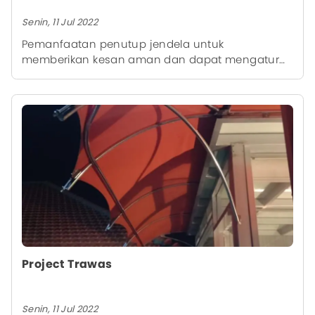
Senin, 11 Jul 2022
Pemanfaatan penutup jendela untuk
memberikan kesan aman dan dapat mengatur
cahaya yang masuk di salah satu gedung
universitas Unair Surabaya ini menjadikan
ruangan tersebut tampak mewah, terlebih
disusun oleh tim instalasi yang sudah profesional
dari kami, sehingga memberikan hasil akhir yang
rapi.
Project Trawas
Senin, 11 Jul 2022