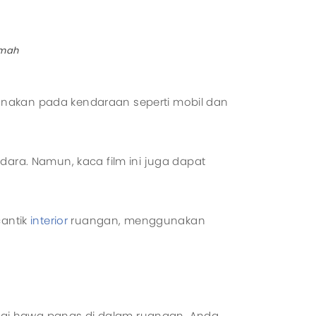
l System
zed System
umah
unakan pada kendaraan seperti mobil dan
ra. Namun, kaca film ini juga dapat
antik
interior
ruangan, menggunakan
ngi hawa panas di dalam ruangan. Anda