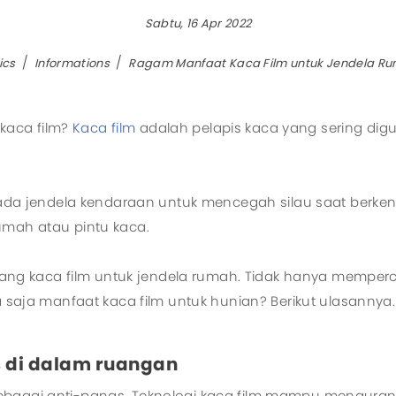
Sabtu, 16 Apr 2022
Aircool
Manua
Airfree
Motori
ics
Informations
Ragam Manfaat Kaca Film untuk Jendela R
Airmove
Eurus II
kaca film?
Kaca film
adalah pelapis kaca yang sering dig
Eurus III
Zephyrus
jendela kendaraan untuk mencegah silau saat berkenda
All Products
umah atau pintu kaca.
g kaca film untuk jendela rumah. Tidak hanya memperc
a saja manfaat kaca film untuk hunian? Berikut ulasannya.
s di dalam ruangan
sebagai anti-panas. Teknologi kaca film mampu mengura