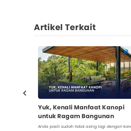
Artikel Terkait
Jendela:
Yuk, Kenali Manfaat Kanopi
untuk Ragam Bangunan
amanan
alam sebuah
Anda pasti sudah tidak asing lagi dengan kan