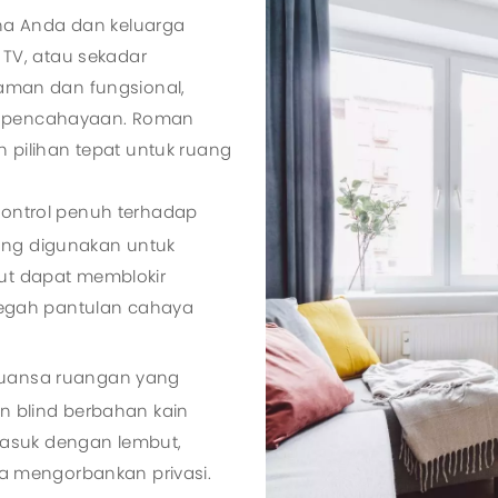
na Anda dan keluarga
TV, atau sekadar
nyaman dan fungsional,
ap pencahayaan. Roman
h pilihan tepat untuk ruang
 kontrol penuh terhadap
ang digunakan untuk
out dapat memblokir
egah pantulan cahaya
nuansa ruangan yang
an blind berbahan kain
asuk dengan lembut,
 mengorbankan privasi.