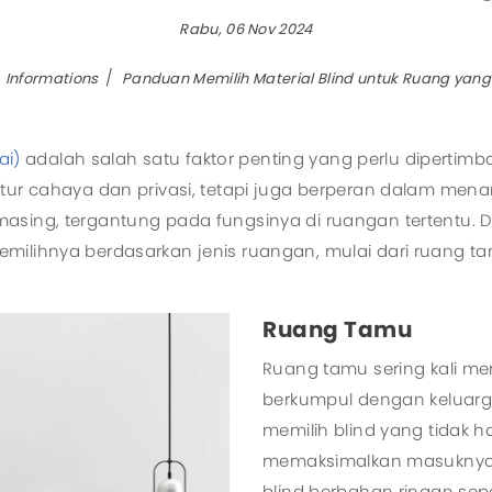
Rabu, 06 Nov 2024
Aircool
Manua
Airfree
Motori
Informations
Panduan Memilih Material Blind untuk Ruang yan
Airmove
Eurus II
ai)
adalah salah satu faktor penting yang perlu diperti
Eurus III
tur cahaya dan privasi, tetapi juga berperan dalam mena
Zephyrus
asing, tergantung pada fungsinya di ruangan tertentu. Da
emilihnya berdasarkan jenis ruangan, mulai dari ruang 
All Products
Ruang Tamu
Ruang tamu sering kali me
berkumpul dengan keluarga
memilih blind yang tidak h
memaksimalkan masuknya c
blind berbahan ringan sepe