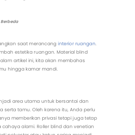
l System
zed System
g Berbeda
mbangkan saat merancang
interior ruangan
.
mbah estetika ruangan. Material blind
lam artikel ini, kita akan membahas
tamu hingga kamar mandi.
njadi area utama untuk bersantai dan
 serta tamu. Oleh karena itu, Anda perlu
anya memberikan privasi tetapi juga tetap
ahaya alami. Roller blind dan venetian
rti polyester atau katun sering menjadi