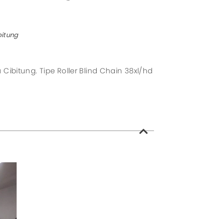
l System
zed System
bitung
Cibitung. Tipe Roller Blind Chain 38xl/hd