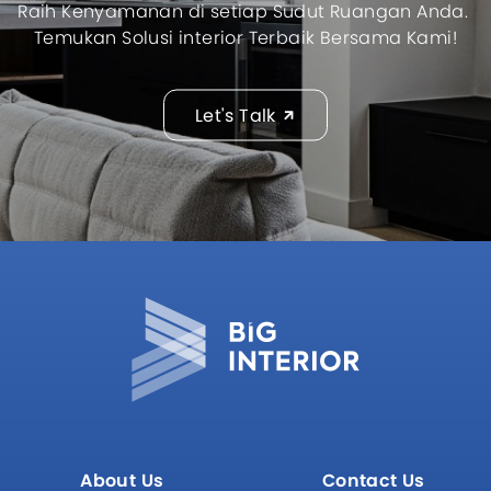
Raih Kenyamanan di setiap Sudut Ruangan Anda.
Temukan Solusi interior Terbaik Bersama Kami!
Let's Talk
About Us
Contact Us