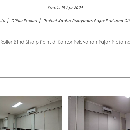
Kamis, 18 Apr 2024
Aircool
Manua
Airfree
Motori
cts
Office Project
Project Kantor Pelayanan Pajak Pratama Ci
Airmove
Eurus II
ller Blind Sharp Point di Kantor Pelayanan Pajak Pratama 
Eurus III
Zephyrus
All Products