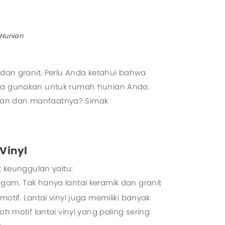
l System
zed System
 Hunian
 dan granit. Perlu Anda ketahui bahwa
Anda gunakan untuk rumah hunian Anda.
ulan dan manfaatnya? Simak
Vinyl
k keunggulan yaitu:
agam. Tak hanya lantai keramik dan granit
otif. Lantai vinyl juga memiliki banyak
oh motif lantai vinyl yang paling sering