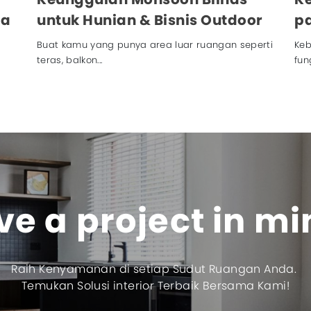
da
untuk Hunian & Bisnis Outdoor
pa
d
Buat kamu yang punya area luar ruangan seperti
Keb
teras, balkon...
fun
e a project in m
Raih Kenyamanan di setiap Sudut Ruangan Anda.
Temukan Solusi interior Terbaik Bersama Kami!