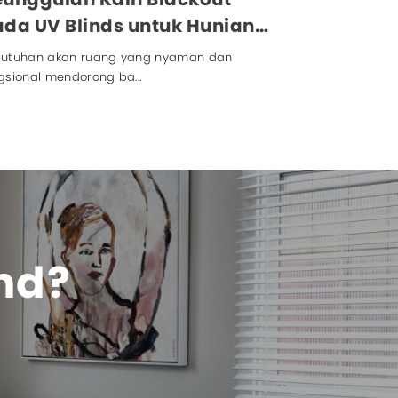
da UV Blinds untuk Hunian
an Kantor Modern
utuhan akan ruang yang nyaman dan
gsional mendorong ba...
ind?