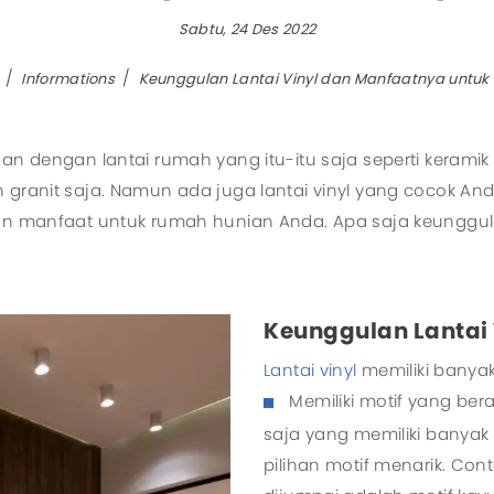
Sabtu, 24 Des 2022
Aircool
Manua
Airfree
Motori
Informations
Keunggulan Lantai Vinyl dan Manfaatnya untuk
Airmove
Eurus II
san dengan lantai rumah yang itu-itu saja seperti keramik
Eurus III
n granit saja. Namun ada juga lantai vinyl yang cocok 
Zephyrus
 dan manfaat untuk rumah hunian Anda. Apa saja keungg
All Products
Keunggulan Lantai 
Lantai vinyl
memiliki banya
Memiliki motif yang ber
saja yang memiliki banyak m
pilihan motif menarik. Cont