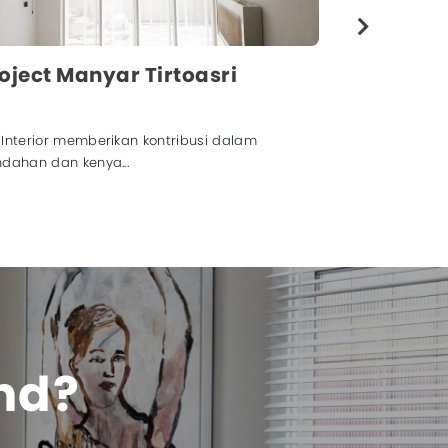
oject Dian Istana
am project ini, Big Interior dipercaya untuk
masangan a...
ind?