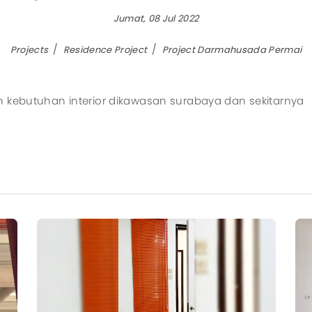
Jumat, 08 Jul 2022
Aircool
Manua
Airfree
Motori
Projects
Residence Project
Project Darmahusada Permai
Airmove
Eurus II
n kebutuhan interior dikawasan surabaya dan sekitarnya
Eurus III
Zephyrus
All Products