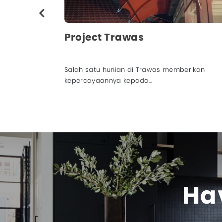
Project Kutisari Surabaya
erikan
Big Interior diberikan kesempatan untuk
memberikan sentuhan ...
Hav