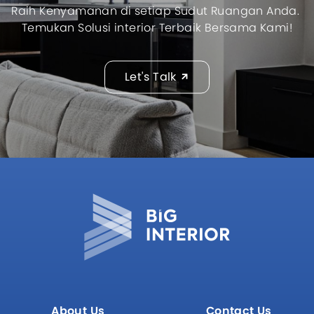
Raih Kenyamanan di setiap Sudut Ruangan Anda.
Temukan Solusi interior Terbaik Bersama Kami!
Let's Talk
About Us
Contact Us