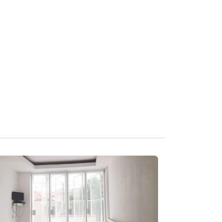
l System
zed System