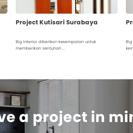
Pr
Project Manyar Tirtoasri
Dal
Big Interior memberikan kontribusi dalam
pe
keindahan dan kenya...
e a project in m