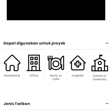
Dapat digunakan untuk proyek
Residential
Office
Resto or
Hospital
School or
Cafe
University
Jenis Tarikan