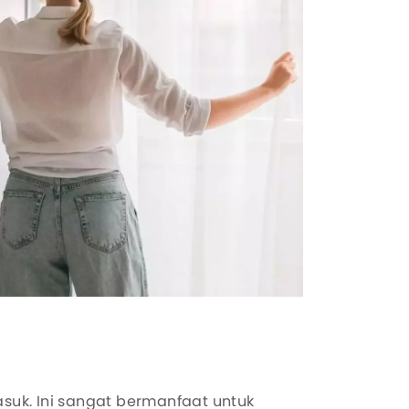
suk. Ini sangat bermanfaat untuk