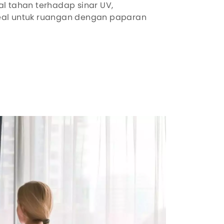
al tahan terhadap sinar UV,
deal untuk ruangan dengan paparan
.