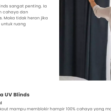
inds sangat penting. Ia
an cahaya dan
 Maka tidak heran jika
 untuk ruang
a UV Blinds
l
lackout mampu memblokir hampir 100% cahaya yang ma