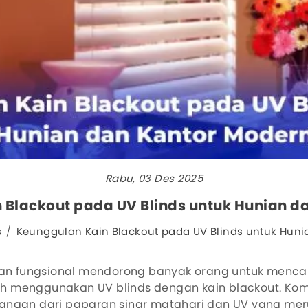
Rabu, 03 Des 2025
 Blackout pada UV Blinds untuk Hunian d
s
Keunggulan Kain Blackout pada UV Blinds untuk Hun
 fungsional mendorong banyak orang untuk mencari s
alah menggunakan UV blinds dengan kain blackout. Ko
angan dari paparan sinar matahari dan UV yang meru