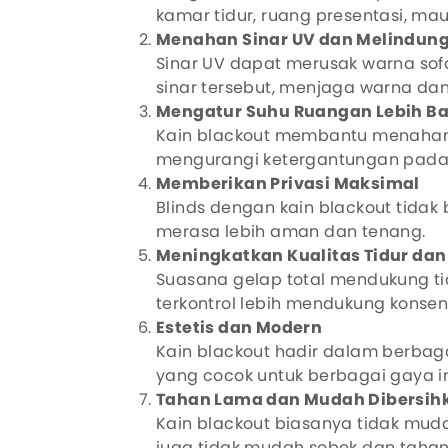
kamar tidur, ruang presentasi, ma
Menahan Sinar UV dan Melindungi
Sinar UV dapat merusak warna sofa,
sinar tersebut, menjaga warna dan
Mengatur Suhu Ruangan Lebih Ba
Kain blackout membantu menahan p
mengurangi ketergantungan pada 
Memberikan Privasi Maksimal
Blinds dengan kain blackout tidak
merasa lebih aman dan tenang.
Meningkatkan Kualitas Tidur dan
Suasana gelap total mendukung tid
terkontrol lebih mendukung konsent
Estetis dan Modern
Kain blackout hadir dalam berbag
yang cocok untuk berbagai gaya in
Tahan Lama dan Mudah Dibersih
Kain blackout biasanya tidak mud
juga tidak mudah sobek dan taha