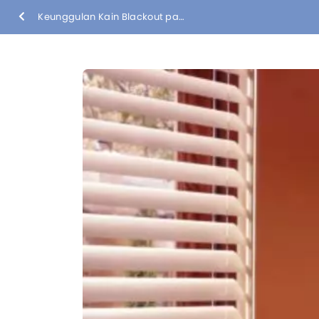
Keunggulan Kain Blackout pada UV Blinds untuk Hunian dan Kantor Modern