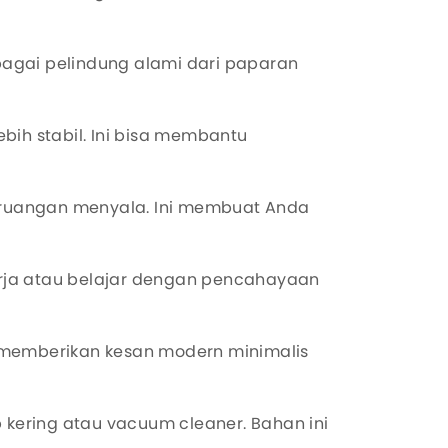
ebagai pelindung alami dari paparan
ih stabil. Ini bisa membantu
am ruangan menyala. Ini membuat Anda
kerja atau belajar dengan pencahayaan
i memberikan kesan modern minimalis
kering atau vacuum cleaner. Bahan ini