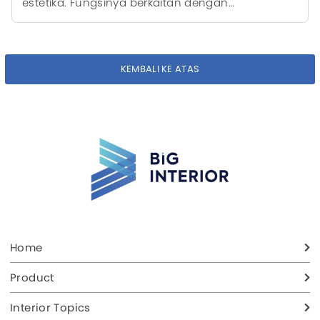
estetika. Fungsinya berkaitan dengan
kenyamanan cahaya, privasi, hingga kesan
keseluruhan interior ruangan. Selama ini, banyak
orang otomatis memilih tirai kain biasa karena
sudah umum dipakai. Padahal, ada opsi lain
KEMBALI KE ATAS
yang jauh lebih modern dan praktis, yaitu Roman
Bars Blind. Artikel ini akan membahas secara
lengkap keunggulan Roman Bars Blind
dibandingkan tirai kain biasa, sehingga kamu
bisa mempertimbangkan upgrade yang lebih
fungsional dan estetik.
Home
Product
Interior Topics