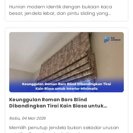
Hunian modern identik dengan bukaan kaca
besar, jendela lebar, dan pintu sliding yang
menghubungkan ruang dalam dengan taman
atau balkon. Konsep ini membuat rumah terasa
terang, lega, dan menyatu dengan luar. Namun
tanpa penutup jendela yang tepat, cahaya bisa
terasa menyilaukan, suhu ruangan naik, dan
privasi terasa berkurang.Panel shade blind hadir
sebagai solusi penutup jendela yang rapi,
minimalis, dan fungsional. Sistem tirai ini bekerja
dengan mekanisme geser horizontal yang lembut
dan sangat ideal untuk hunian modern dengan
bukaan lebar.
Keunggulan Roman Bars Blind
Dibandingkan Tirai Kain Biasa untuk
Interior Minimalis
Rabu, 04 Mar 2026
Memilih penutup jendela bukan sekadar urusan