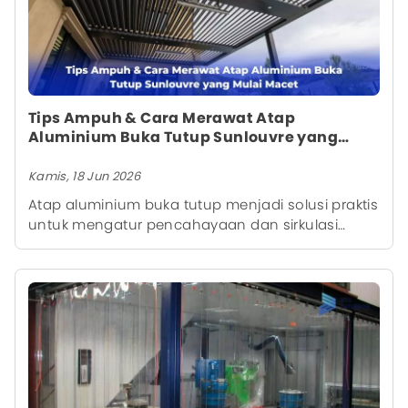
perbedaan Roman Bars dan Roman Shade akan
membantu Anda menentukan pilihan yang
paling sesuai dengan kebutuhan dan konsep
ruangan.
Tips Ampuh & Cara Merawat Atap
Aluminium Buka Tutup Sunlouvre yang
Mulai Macet
Kamis, 18 Jun 2026
Atap aluminium buka tutup menjadi solusi praktis
untuk mengatur pencahayaan dan sirkulasi
udara di area teras, carport, maupun taman
belakang. Namun, seiring pemakaian, tidak sedikit
pemilik rumah yang mulai mengalami masalah
atap sulit digeser, terasa berat saat dibuka, atau
bahkan macet total. Kondisi ini umumnya
disebabkan oleh penumpukan debu, kurangnya
pelumasan, hingga komponen rel yang mulai
aus.Kabar baiknya, sebagian besar masalah
tersebut dapat dicegah melalui perawatan yang