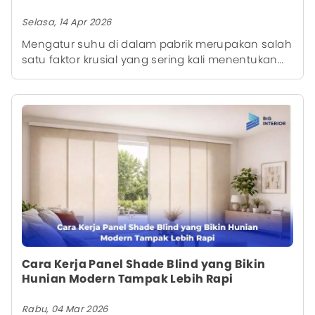
Selasa, 14 Apr 2026
Mengatur suhu di dalam pabrik merupakan salah
satu faktor krusial yang sering kali menentukan
tingkat produktivitas dan kenyamanan kerja.
Suhu yang terlalu panas tidak hanya membuat
pekerja cepat lelah, tetapi juga dapat
memengaruhi performa mesin dan kualitas
produksi. Oleh karena itu, dibutuhkan solusi
pendinginan yang efektif namun tetap efisien
dari segi biaya operasional.Salah satu solusi
yang banyak digunakan adalah kipas angin
industri. Dibandingkan sistem pendingin seperti
AC, kipas industri menawarkan biaya yang lebih
hemat dan fleksibel untuk berbagai jenis area
pabrik. Namun, penggunaan kipas tidak boleh
dilakukan sembarangan. Diperlukan strategi
Cara Kerja Panel Shade Blind yang Bikin
optimasi agar aliran udara benar-benar mampu
Hunian Modern Tampak Lebih Rapi
menurunkan suhu secara signifikan.
Rabu, 04 Mar 2026