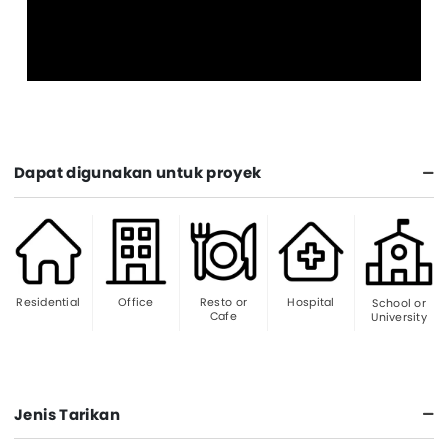
Dapat digunakan untuk proyek
Residential
Office
Resto or
Hospital
School or
Cafe
University
Jenis Tarikan