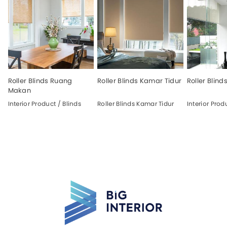
Roller Blinds Ruang
Roller Blinds Kamar Tidur
Roller Blin
Makan
Interior Product / Blinds
Roller Blinds Kamar Tidur
Interior Prod