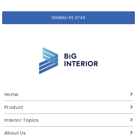
produk curtain dari Onna.
KEMBALI KE ATAS
Home
Product
Interior Topics
About Us