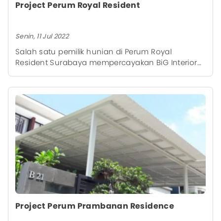
Project Perum Royal Resident
Senin, 11 Jul 2022
Salah satu pemilik hunian di Perum Royal
Resident Surabaya mempercayakan BiG Interior
untuk mempercantik pintu dengan produk
berkualitas yaitu Pintu Exona. Pintu exona ini
dijadikan sebagai pelindung dari nyamuk atau
serangga lain dan juga menambah fungsi
keamanan pada area pintu.
Project Perum Prambanan Residence