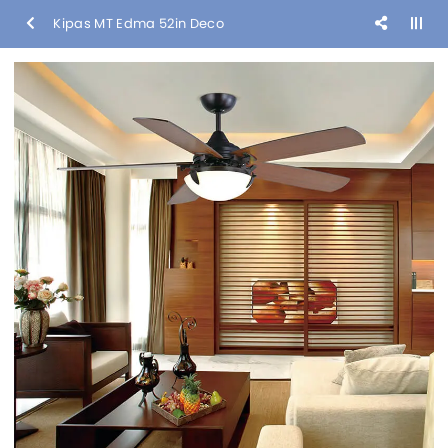
Kipas MT Edma 52in Deco